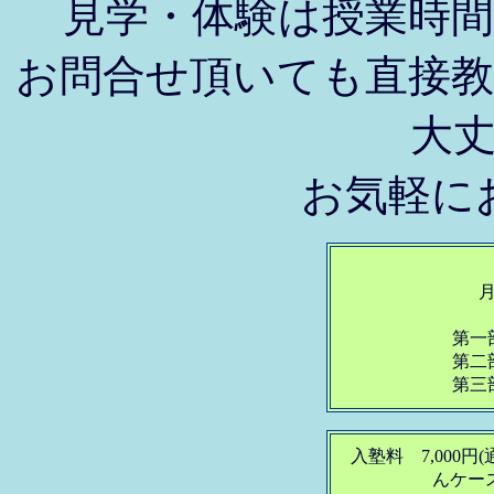
見学・体験は授業時
お問合せ頂いても直接
大
お気軽に
第一
第二
第三
入塾料 7,000
んケー